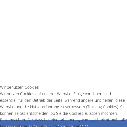
Wir benutzen Cookies
Wir nutzen Cookies auf unserer Website. Einige von ihnen sind
essenziell für den Betrieb der Seite, während andere uns helfen, diese
Website und die Nutzererfahrung zu verbessern (Tracking Cookies). Sie
können selbst entscheiden, ob Sie die Cookies zulassen möchten.
Bitte beachten Sie, dass bei einer Ablehnung womöglich nicht mehr alle
Funktionalitäten der Seite zur Verfügung stehen.
Impressum
Datenschutz
About Us
TAIM