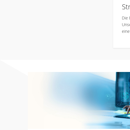
St
Die 
Unse
eine