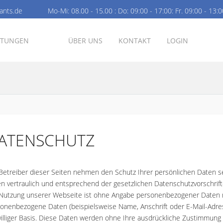
ants.de
Mo-Mi: 08.00 - 15.00 : Do: 09:00 - 17:00: Fr. 09:00 - 13:
STUNGEN
ÜBER UNS
KONTAKT
LOGIN
ATENSCHUTZ
Betreiber dieser Seiten nehmen den Schutz Ihrer persönlichen Daten 
n vertraulich und entsprechend der gesetzlichen Datenschutzvorschrif
Nutzung unserer Webseite ist ohne Angabe personenbezogener Daten m
onenbezogene Daten (beispielsweise Name, Anschrift oder E-Mail-Adress
williger Basis. Diese Daten werden ohne Ihre ausdrückliche Zustimmung 