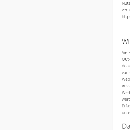
Nutz
verh
http
Wi
Sie 
Out-
deak
von 
Webs
Auss
Werb
werd
Erfa
unte
Da