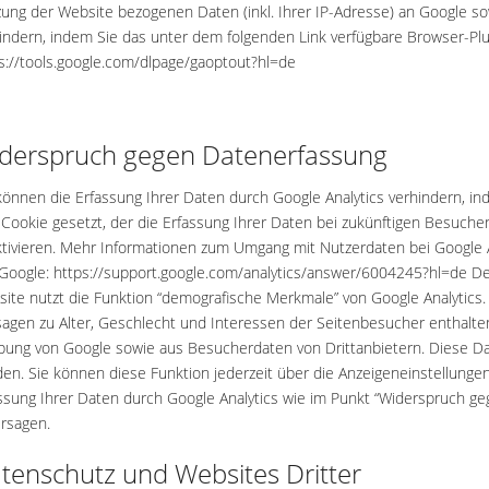
ung der Website bezogenen Daten (inkl. Ihrer IP-Adresse) an Google s
indern, indem Sie das unter dem folgenden Link verfügbare Browser-Plug
s://tools.google.com/dlpage/gaoptout?hl=de
derspruch gegen Datenerfassung
können die Erfassung Ihrer Daten durch Google Analytics verhindern, ind
Cookie gesetzt, der die Erfassung Ihrer Daten bei zukünftigen Besuchen
tivieren. Mehr Informationen zum Umgang mit Nutzerdaten bei Google An
Google: https://support.google.com/analytics/answer/6004245?hl=de D
ite nutzt die Funktion “demografische Merkmale” von Google Analytics.
agen zu Alter, Geschlecht und Interessen der Seitenbesucher enthal
ung von Google sowie aus Besucherdaten von Drittanbietern. Diese 
en. Sie können diese Funktion jederzeit über die Anzeigeneinstellunge
ssung Ihrer Daten durch Google Analytics wie im Punkt “Widerspruch ge
rsagen.
tenschutz und Websites Dritter