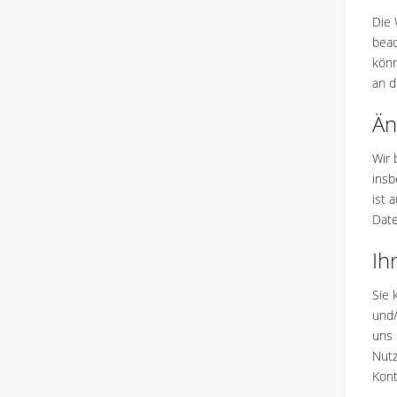
Die 
beac
könn
an d
Än
Wir 
insb
ist 
Dat
Ih
Sie 
und/
uns
Nutz
Kont