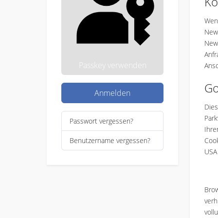
Ko
Wenn
News
News
Anfr
Passkey verwenden
Ansc
Go
Anmelden
Dies
Park
Passwort vergessen?
Ihre
Benutzername vergessen?
Cook
USA 
Brow
verh
voll