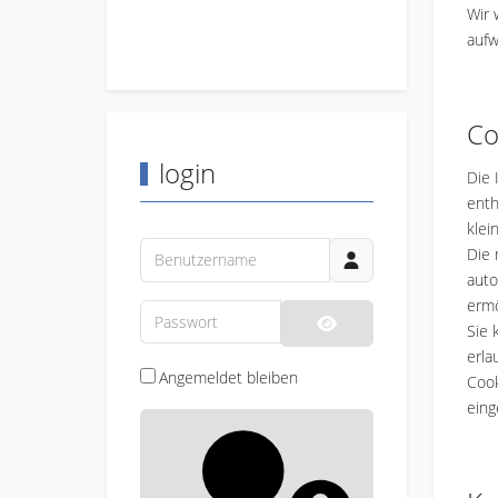
Wir 
aufw
Co
login
Die 
enth
klei
Benutzername
Die 
auto
ermö
Passwort
Sie 
Passwort anzeigen
erla
Angemeldet bleiben
Cook
eing