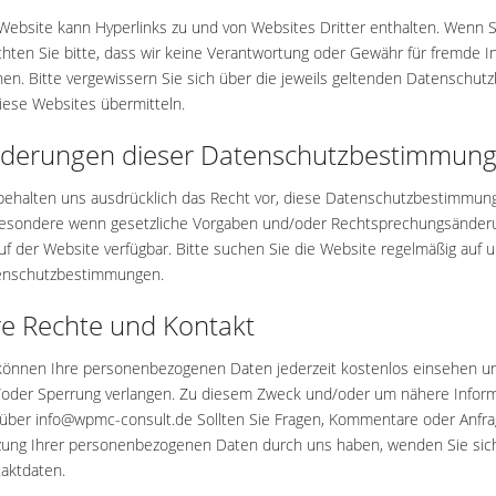
Website kann Hyperlinks zu und von Websites Dritter enthalten. Wenn Si
hten Sie bitte, dass wir keine Verantwortung oder Gewähr für fremde
en. Bitte vergewissern Sie sich über die jeweils geltenden Datensch
iese Websites übermitteln.
derungen dieser Datenschutzbestimmun
behalten uns ausdrücklich das Recht vor, diese Datenschutzbestimmunge
esondere wenn gesetzliche Vorgaben und/oder Rechtsprechungsänderung
auf der Website verfügbar. Bitte suchen Sie die Website regelmäßig auf 
enschutzbestimmungen.
re Rechte und Kontakt
können Ihre personenbezogenen Daten jederzeit kostenlos einsehen un
oder Sperrung verlangen. Zu diesem Zweck und/oder um nähere Informa
 über
info@wpmc-consult.de
Sollten Sie Fragen, Kommentare oder Anfra
ung Ihrer personenbezogenen Daten durch uns haben, wenden Sie sich
aktdaten.